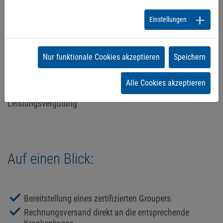
1.
Unterzeichnung
der Abrechnungsvereinbarung zur
Einstellungen
Abrechnung von Hybrid DRG gem. §115f SGB V
2.
Auslieferung
der Zugangsdaten zum PVS-Kundenportal
Nur funktionale Cookies akzeptieren
Speichern
3.
Erfassung
der Patientendaten und Leistungserstellung
über den implementierten DRG Grouper
Alle Cookies akzeptieren
4.
Einreichung
der Hybrid-DRG-Leistung und
Leistungsvergütung
Auf einen Blick:
Bereitstellung eines zertifizierten Groupers
Rechnungsversand direkt an die entsprechende