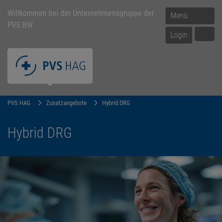
Willkommen bei der Unternehmensgruppe der
Menü
PVS BW
Login
PVS HAG
Zusatzangebote
Hybrid DRG
Hybrid DRG