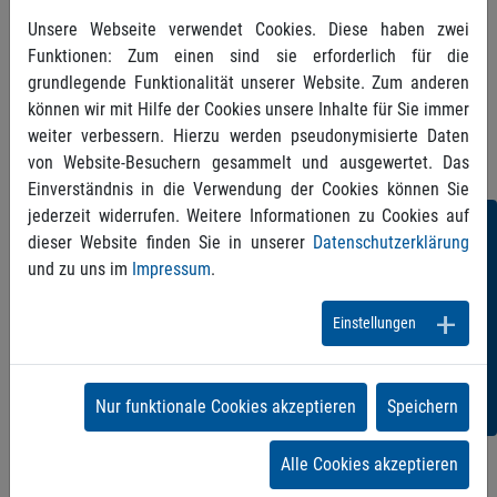
UVGOAE201710A und B automatisch auf die neuen
Tarifwerke ändern.
Unsere Webseite verwendet Cookies. Diese haben zwei
Bitte bedenken Sie, dies erst durchzuführen, wenn
Funktionen: Zum einen sind sie erforderlich für die
alle BG-Rechnung mit Behandlungsdatum bis zum
grundlegende Funktionalität unserer Website. Zum anderen
können wir mit Hilfe der Cookies unsere Inhalte für Sie immer
30.09.2018 erfasst wurden.
weiter verbessern. Hierzu werden pseudonymisierte Daten
von Website-Besuchern gesammelt und ausgewertet. Das
Einverständnis in die Verwendung der Cookies können Sie
jederzeit widerrufen. Weitere Informationen zu Cookies auf
Folgen
dieser Website finden Sie in unserer
Datenschutzerklärung
und zu uns im
Impressum
.
Sie
uns!
Einstellungen
Nur funktionale Cookies akzeptieren
Speichern
Alle Cookies akzeptieren
Zurück