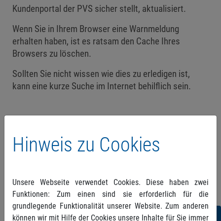
Kundenportal der PVS sicher stellt, aktualisiert.
Wenn Sie in Ihrem Browser eine Warnmeldung
erhalten haben, ist es ratsam den Cache Ihres
Browsers zu löschen.
Sollten Sie nicht wissen wie dies zu erledigen ist,
kann eine kurze Suche im Internet behilflich sein.
Freundliche Grüße
Hinweis zu Cookies
Ihre PVS
Unsere Webseite verwendet Cookies. Diese haben zwei
Funktionen: Zum einen sind sie erforderlich für die
grundlegende Funktionalität unserer Website. Zum anderen
Folgen
können wir mit Hilfe der Cookies unsere Inhalte für Sie immer