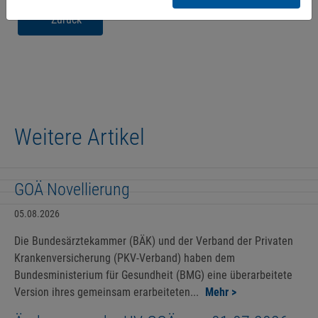
Zurück
Weitere Artikel
GOÄ Novellierung
05.08.2026
Die Bundesärztekammer (BÄK) und der Verband der Privaten
Krankenversicherung (PKV-Verband) haben dem
Bundesministerium für Gesundheit (BMG) eine überarbeitete
Version ihres gemeinsam erarbeiteten...
Mehr >