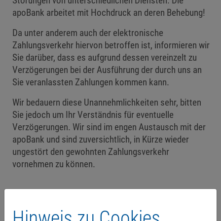
Störungen von unterschiedlichen Diensten. Die
apoBank arbeitet mit Hochdruck an deren Behebung!
Da unter anderem auch der elektronische
Zahlungsverkehr hiervon betroffen ist, informieren wir
Sie darüber, dass es aufgrund dessen vereinzelt zu
Verzögerungen bei der Ausführung der durch uns an
Sie veranlassten Zahlungen kommen kann.
Wir bedauern diese Unannehmlichkeiten sehr, bitten
Sie jedoch um Ihr Verständnis für eventuelle
Verzögerungen. Wir sind im engen Austausch mit der
apoBank und sind zuversichtlich, in Kürze wieder
ungestört den gewohnten Zahlungsverkehr
vornehmen zu können.
Hinweis zu Cookies