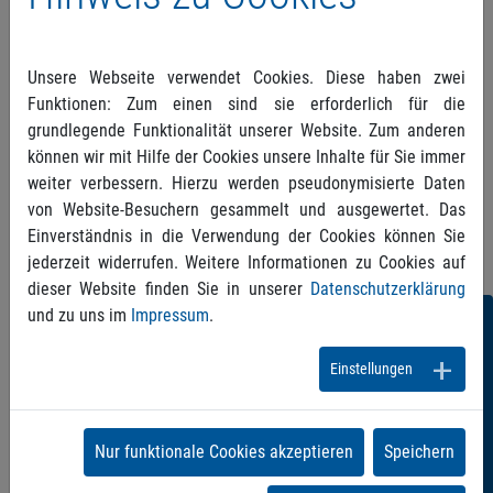
Mit freundlichen Grüßen
Dr. Tim
Unsere Webseite verwendet Cookies. Diese haben zwei
Arenz Dipl.-
Funktionen: Zum einen sind sie erforderlich für die
Kfm. Heinrich H. Grüter
grundlegende Funktionalität unserer Website. Zum anderen
Mitglied des
können wir mit Hilfe der Cookies unsere Inhalte für Sie immer
Vorstandes
weiter verbessern. Hierzu werden pseudonymisierte Daten
Mitglied des Vorstandes
von Website-Besuchern gesammelt und ausgewertet. Das
Einverständnis in die Verwendung der Cookies können Sie
jederzeit widerrufen. Weitere Informationen zu Cookies auf
dieser Website finden Sie in unserer
Datenschutzerklärung
und zu uns im
Impressum
.
Folgen
Sie
Einstellungen
uns!
Nur funktionale Cookies akzeptieren
Speichern