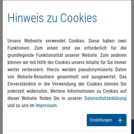
Nach diesem Verständnis des Krankheitsbegriffes
sollen sich die PKVen richten und nicht nach dem
Hinweis zu Cookies
medizinischen Verständnis.
Die Karlsruher Richter verwiesen den Rechtsstreit
aber noch einmal an das Berufungsgericht zurück.
Unsere Webseite verwendet Cookies. Diese haben zwei
Es soll noch klären, ob die durchgeführte
Funktionen: Zum einen sind sie erforderlich für die
Operation eine medizinisch notwendige
grundlegende Funktionalität unserer Website. Zum anderen
Heilbehandlung darstellte.
können wir mit Hilfe der Cookies unsere Inhalte für Sie immer
weiter verbessern. Hierzu werden pseudonymisierte Daten
Es bleibt abzuwarten, wie das Berufungsgericht
von Website-Besuchern gesammelt und ausgewertet. Das
diese Rechtsauffassung in sein Urteil einfließen
Einverständnis in die Verwendung der Cookies können Sie
lassen wird und die spannende Frage, wie die
jederzeit widerrufen. Weitere Informationen zu Cookies auf
medizinische Notwendigkeit bewertet wird.
dieser Website finden Sie in unserer
Datenschutzerklärung
und zu uns im
Impressum
.
Einstellungen
Folgen