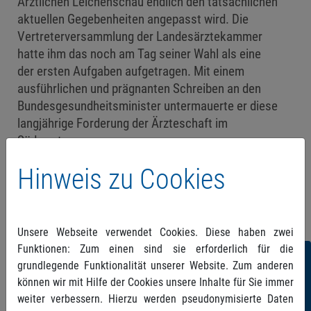
Ärztlichen Leichenschau endlich den tatsächlichen
aktuellen Gegebenheiten angepasst wird. Die
Vertreterversammlung der Landesärztekammer
hatte ihm das noch am Tag seiner Wahl als eine
der ersten Aufgaben aufgetragen. Mit einem
ausführlichen und prägnanten Schreiben an den
Bundesgesundheitsminister untermauerte er diese
langjährige Forderung der Ärzteschaft im
Südwesten.
Wenn Sie den kompletten Bericht lesen möchten,
Hinweis zu Cookies
folgen Sie bitte
diesem Link
.
Unsere Webseite verwendet Cookies. Diese haben zwei
Funktionen: Zum einen sind sie erforderlich für die
Folgen
grundlegende Funktionalität unserer Website. Zum anderen
können wir mit Hilfe der Cookies unsere Inhalte für Sie immer
Sie
weiter verbessern. Hierzu werden pseudonymisierte Daten