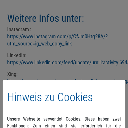
Weitere Infos unter:
Instagram :
https://www.instagram.com/p/CfJm0Htq28A/?
utm_source=ig_web_copy_link
LinkedIn:
https://www.linkedin.com/feed/update/urn:li:activity:6
Xing:
https://www.xing.com/pages/privatarztlicheverrechnung
wurttembergeg
Hinweis zu Cookies
Unsere Webseite verwendet Cookies. Diese haben zwei
Funktionen: Zum einen sind sie erforderlich für die