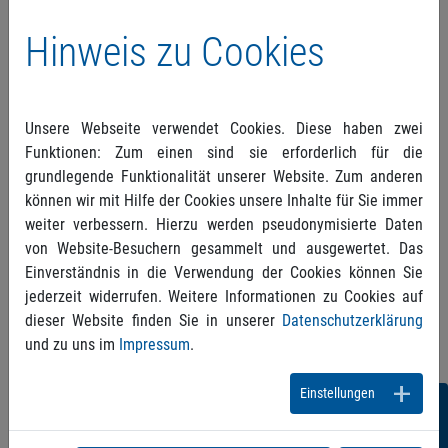
Privatärztlichen Verrechnungsstellen im
Hinweis zu Cookies
Testbetrieb zur neuen GOÄ. Dafür werden 1.500
Rechnungen nach den neuen Regeln transkodiert.
Unsere Webseite verwendet Cookies. Diese haben zwei
Funktionen: Zum einen sind sie erforderlich für die
Lesen Sie den kompletten Artikel
hier
(inkl.
grundlegende Funktionalität unserer Website. Zum anderen
Aufzeichnung der Veranstaltung).
können wir mit Hilfe der Cookies unsere Inhalte für Sie immer
Den Bericht der ÄrzteZeitung finden Sie
hier
.
weiter verbessern. Hierzu werden pseudonymisierte Daten
von Website-Besuchern gesammelt und ausgewertet. Das
Einverständnis in die Verwendung der Cookies können Sie
jederzeit widerrufen. Weitere Informationen zu Cookies auf
dieser Website finden Sie in unserer
Datenschutzerklärung
und zu uns im
Impressum
.
Einstellungen
Folgen