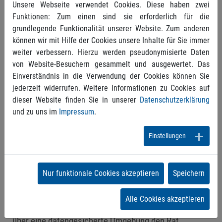
Dr. Susanne Nolof aus Elmshorn bei Hamburg
Unsere Webseite verwendet Cookies. Diese haben zwei
punktet mit dem Modell der Patientenpatenschaft.
Funktionen: Zum einen sind sie erforderlich für die
Das von ihr entwickelte System profitiert von der
grundlegende Funktionalität unserer Website. Zum anderen
Idee, rheumatologisch erkrankten Patienten einen
können wir mit Hilfe der Cookies unsere Inhalte für Sie immer
Helfer zur Seite zu stellen, der mit seiner eigenen
weiter verbessern. Hierzu werden pseudonymisierte Daten
Erkrankung gut umgeht, Alltag und Beruf trotz der
von Website-Besuchern gesammelt und ausgewertet. Das
Einschränkungen meistert. Mit diesem
Einverständnis in die Verwendung der Cookies können Sie
mutmachenden Wissen können die Patienten – die
jederzeit widerrufen. Weitere Informationen zu Cookies auf
dieser Website finden Sie in unserer
Datenschutzerklärung
Bereitschaft zur Patenschaft vorausgesetzt –
und zu uns im
Impressum
.
andere Betroffene gut unterstützen. Diese
Rheumapatenschaft ist ein weiteres Erfolgsrezept
Einstellungen
für eine bessere Patientenversorgung und
effizientere Praxisführung.
Auf ein neues telemedizinisches
Nur funktionale Cookies akzeptieren
Speichern
Konsiliararztsystem setzt dagegen Dr. Wolfgang
Landendörfer aus Nürnberg. Er gehört zu einem
Alle Cookies akzeptieren
Team von hausärztlich tätigen Kinderärzten, die
über eine datengesicherte Umgebung den Rat