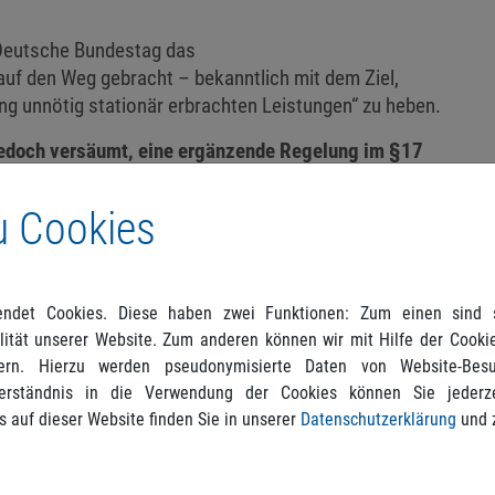
 Deutsche Bundestag das
uf den Weg gebracht – bekanntlich mit dem Ziel,
ng unnötig stationär erbrachten Leistungen“ zu heben.
jedoch versäumt, eine ergänzende Regelung im §17
, mit der klargestellt wird, dass auch für die nach
agesstationäre Behandlungen) weiterhin wahlärztliche
u Cookies
erden können, wie dies heute bei stationärer und
 Fall ist.
lstationären und tagesstationären Behandlungen im
ndet Cookies. Diese haben zwei Funktionen: Zum einen sind si
dent, so dass einiges dafür spricht, aufgrund dieser
ität unserer Website. Zum anderen können wir mit Hilfe der Cookie
chnung wahlärztlicher Leistungen für möglich zu erachten.
ern. Hierzu werden pseudonymisierte Daten von Website-Be
erständnis in die Verwendung der Cookies können Sie jederze
 aber umso mehr die Frage, warum der Gesetzgeber die
s auf dieser Website finden Sie in unserer
Datenschutzerklärung
und 
ngen ausschließlich im §115e Abs. 3 SGB V geregelt hat
lend im § 17 Abs. 1 KHEntG.