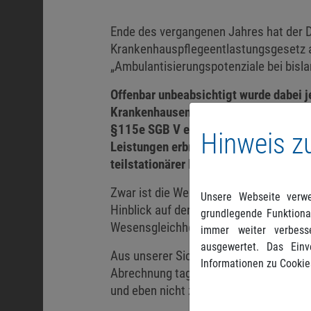
Ende des vergangenen Jahres hat der
Krankenhauspflegeentlastungsgesetz a
„Ambulantisierungspotenziale bei bisla
Offenbar unbeabsichtigt wurde dabei 
Krankenhausentgeltgesetz zu verankern
§115e SGB V erbrachten Leistungen (t
Hinweis z
Leistungen erbracht und abgerechnet w
teilstationärer Leistungserbringung der
Zwar ist die Wesensgleichheit von vol
Unsere Webseite verwe
Hinblick auf deren Voraussetzungen evi
grundlegende Funktional
Wesensgleichheit die zusätzliche Abre
immer weiter verbess
ausgewertet. Das Einv
Aus unserer Sicht stellt sich deshalb
Informationen zu Cookie
Abrechnung tagesstationärer Behandlu
und eben nicht zusätzlich und klarstel