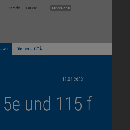
Kontakt
Karriere
Kundenlogin
ews
Die neue GOÄ
18.04.2023
5e und 115 f