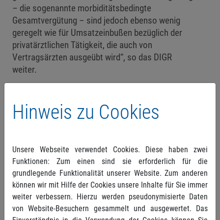
– die sogenannte morbiditätsbedingte
Gesamtvergütung – sind jedoch ebenso wenig
geregelt wie für Umsatzeinbußen bezüglich der
privatärztlichen Tätigkeit, die auch von
Vertragsärzten ausgeübt wird“, so das DIGR
weiter.
„Für diese Bereiche können sozialgesetzlich
begründete Ansprüche auf Zahlung von
Hinweis zu Cookies
Kurzarbeitergeld nicht von vornherein
ausgeschlossen sein. Immerhin beruht die
wirtschaftliche Basis der Arztpraxen zu einem
Unsere Webseite verwendet Cookies. Diese haben zwei
wesentlichen Teil auf den privatärztlichen
Funktionen: Zum einen sind sie erforderlich für die
Honoraren. Ausfälle in diesem Bereich werden von
grundlegende Funktionalität unserer Website. Zum anderen
keinem Rettungsschirm abgefedert und können die
können wir mit Hilfe der Cookies unsere Inhalte für Sie immer
Praxen in existentielle Schwierigkeiten bringen.
weiter verbessern. Hierzu werden pseudonymisierte Daten
Damit besteht selbstverständlich ein Anspruch auf
von Website-Besuchern gesammelt und ausgewertet. Das
Kurzarbeitergeld“, so Dr. Christof Mittmann,