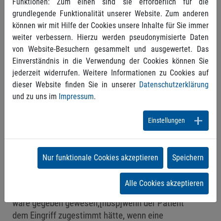
ständige ärztliche Vertreter den Eingriff
Funktionen: Zum einen sind sie erforderlich für die
grundlegende Funktionalität unserer Website. Zum anderen
durchführen; bei vorsehbarer Abwesenheit ist mit
können wir mit Hilfe der Cookies unsere Inhalte für Sie immer
dem Patienten im Rahmen einer
weiter verbessern. Hierzu werden pseudonymisierte Daten
Stellvertretervereinbarung die Person des
von Website-Besuchern gesammelt und ausgewertet. Das
operierenden Arztes zu vereinbaren.
Einverständnis in die Verwendung der Cookies können Sie
Dies alles erfolgte vorliegend nicht. Ausgehend
jederzeit widerrufen. Weitere Informationen zu Cookies auf
vom Selbstbestimmungsrecht des Patienten
dieser Website finden Sie in unserer
Datenschutzerklärung
entschied der BGH, dass der Patient[nbsp]gerade
und zu uns im
Impressum
.
nicht in diesen Eingriff durch diesen bestimmten
Arzt eingewilligt habe. Eine Einwilligung habe somit
Einstellungen
für den konkreten[nbsp]Fall nicht vorgelegen.
Daher ergebe sich die Haftung für den Chefarzt,
den Oberarzt sowie den Krankenhausträger.
Nur funktionale Cookies akzeptieren
Speichern
Zurückgewiesen wurde durch den BHG der Einwand
Alle Cookies akzeptieren
des rechtmäßigen Alternativverhaltens. Dieses
wäre gegeben gewesen,[nbsp]wenn der Patient
dem Eingriff zugestimmt hätte, wenn eine