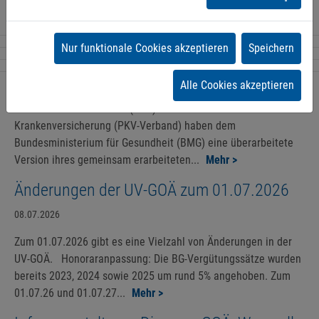
Weitere Artikel
Nur funktionale Cookies akzeptieren
Speichern
GOÄ Novellierung
05.08.2026
Alle Cookies akzeptieren
Die Bundesärztekammer (BÄK) und der Verband der Privaten
Krankenversicherung (PKV-Verband) haben dem
Bundesministerium für Gesundheit (BMG) eine überarbeitete
Version ihres gemeinsam erarbeiteten...
Mehr >
Änderungen der UV-GOÄ zum 01.07.2026
08.07.2026
Zum 01.07.2026 gibt es eine Vielzahl von Änderungen in der
UV-GOÄ. Honoraranpassung: Die BG-Vergütungssätze wurden
bereits 2023, 2024 sowie 2025 um rund 5% angehoben. Zum
01.07.26 und 01.07.27...
Mehr >